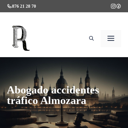
Saltar
876 21 28 70
al
contenido
Men
Abogado accidentes
tráfico Almozara