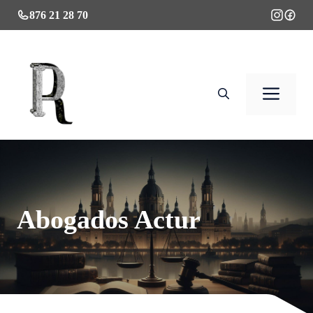
Saltar
876 21 28 70
al
contenido
Men
Abogados Actur