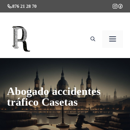
Saltar
876 21 28 70
al
contenido
Men
Abogado accidentes
tráfico Casetas