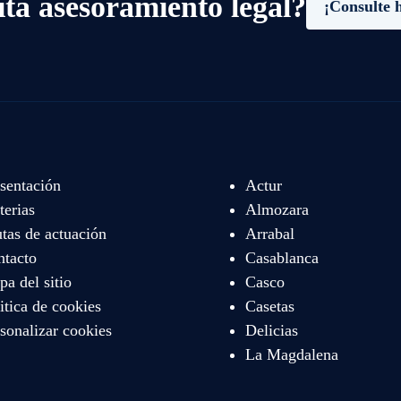
ita asesoramiento legal?
¡Consulte 
sentación
Actur
erias
Almozara
tas de actuación
Arrabal
ntacto
Casablanca
a del sitio
Casco
itica de cookies
Casetas
sonalizar cookies
Delicias
La Magdalena