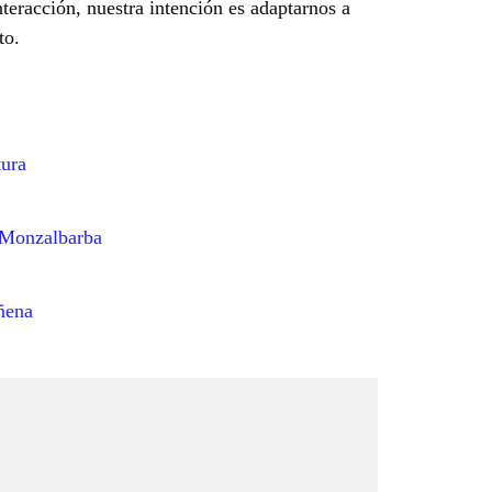
nteracción, nuestra intención es adaptarnos a
to.
tura
 Monzalbarba
ñena