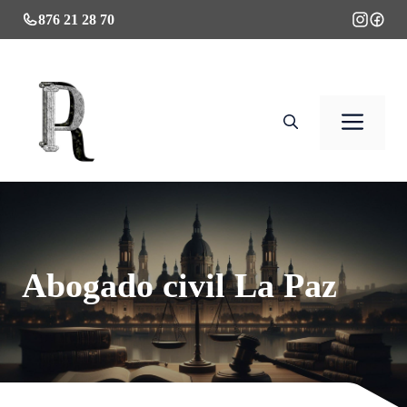
Saltar
876 21 28 70
al
contenido
Men
Abogado civil La Paz