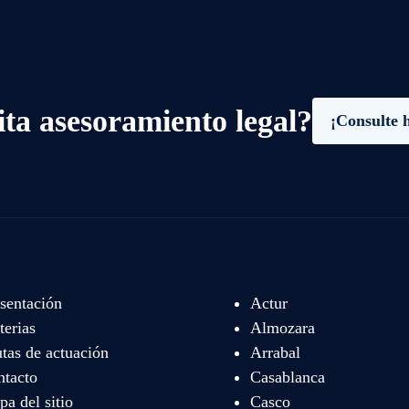
ita asesoramiento legal?
¡Consulte 
sentación
Actur
erias
Almozara
tas de actuación
Arrabal
ntacto
Casablanca
a del sitio
Casco