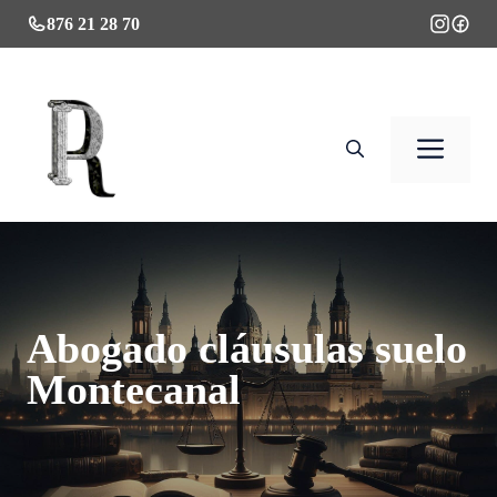
Saltar
876 21 28 70
al
contenido
Men
Abogado cláusulas suelo
Montecanal