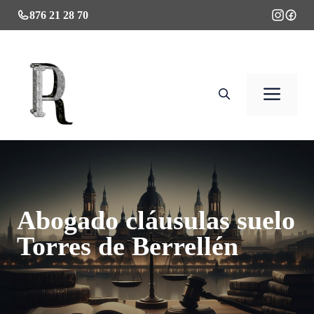
Saltar
876 21 28 70
al
contenido
Men
Abogado cláusulas suelo
Torres de Berrellén