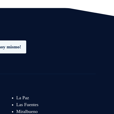
hoy mismo!
La Paz
Las Fuentes
Miralbueno