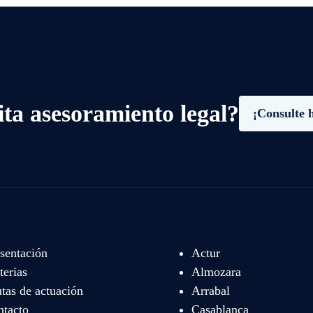
ita asesoramiento legal?
¡Consulte 
sentación
Actur
erias
Almozara
tas de actuación
Arrabal
ntacto
Casablanca