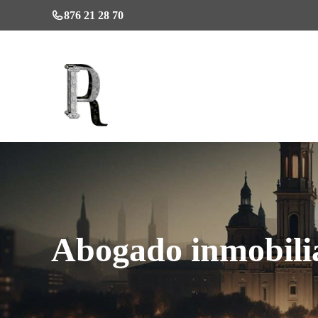
Saltar
876 21 28 70
al
contenido
Abogado inmobili