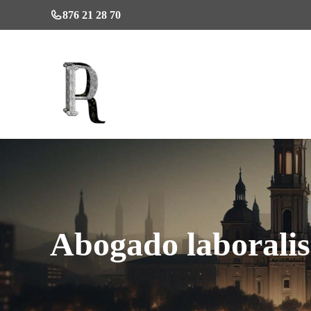
Saltar
876 21 28 70
al
contenido
Abogado laboralis