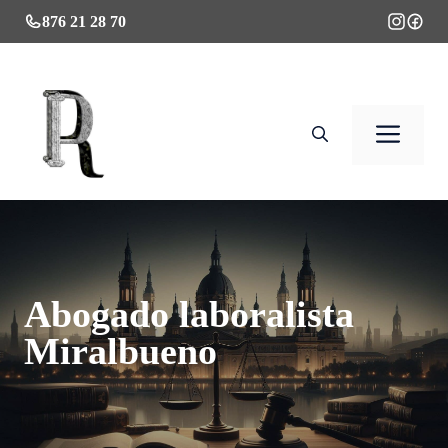
Saltar
876 21 28 70
al
contenido
Men
Abogado laboralista
Miralbueno