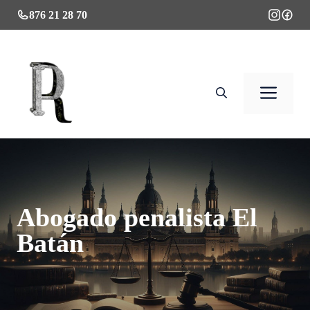
Saltar
876 21 28 70
al
contenido
Men
Abogado penalista El
Batán