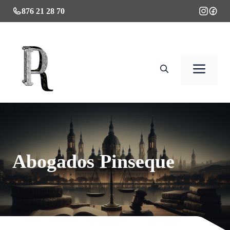
Saltar
876 21 28 70
al
contenido
Men
Abogados Pinseque