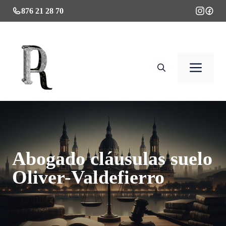
Saltar
876 21 28 70
al
contenido
Men
Abogado cláusulas suelo
Oliver-Valdefierro