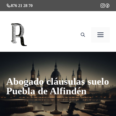
Saltar
876 21 28 70
al
contenido
Men
Abogado cláusulas suelo
Puebla de Alfindén