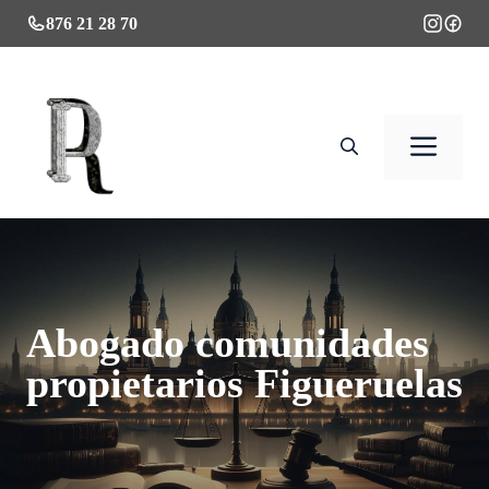
Saltar
876 21 28 70
al
contenido
Men
Abogado comunidades
propietarios Figueruelas