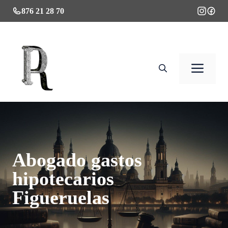
Saltar
876 21 28 70
al
contenido
Men
Abogado gastos
hipotecarios
Figueruelas