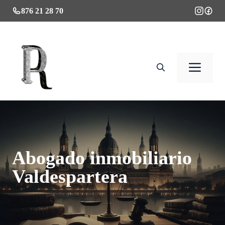
Saltar
876 21 28 70
al
contenido
Men
Abogado inmobiliario
Valdespartera